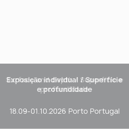
Surface and depth / Superfície e
Exposição individual / Superfície
e profundidade
profundidade
18.09-01.10.2026 Porto Portugal
18.09-01.10.2026 Porto Portugal